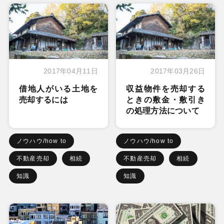
2017年04月11日
2017年03月26日
借地人がいる土地を
収益物件を売却する
売却するには
ときの敷金・敷引き
の処理方法について
ノウハウ/how to
ノウハウ/how to
不動産売却
相続
不動産売却
相続
知識
知識