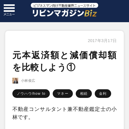
2017年3月17日
元本返済額と減価償却額
を比較しよう①
小林俊広
ノウハウ/how to
マネー
相続
金利
不動産コンサルタント兼不動産鑑定士の小
林です。