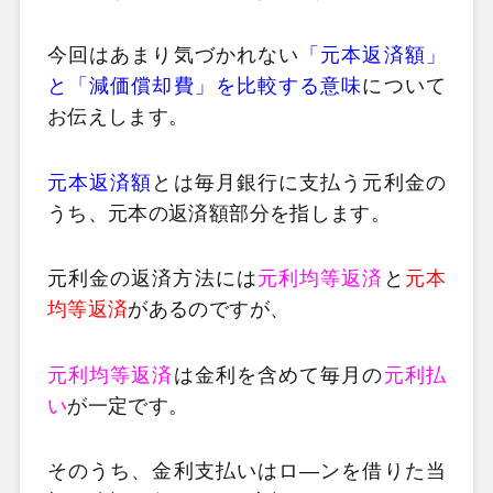
今回はあまり気づかれない
「元本返済額」
と「減価償却費」を比較する意味
について
お伝えします。
元本返済額
とは毎月銀行に支払う元利金の
うち、元本の返済額部分を指します。
元利金の返済方法には
元利均等返済
と
元本
均等返済
があるのですが、
元利均等返済
は金利を含めて毎月の
元利払
い
が一定です。
そのうち、金利支払いはロ―ンを借りた当