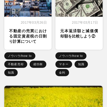
2017年03月26日
2017年03月17日
不動産の売買におけ
元本返済額と減価償
る固定資産税の日割
却額を比較しよう②
り計算について
ノウハウ/how to
ノウハウ/how to
不動産売却
成功例
マネー
知識
知識
金利