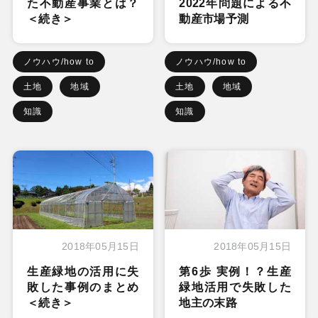
た不動産事業とは？
2022年問題による不
＜続き＞
動産市場予測
ノウハウ/how to
ノウハウ/how to
土地
地域
土地
地域
知識
知識
2018年05月15日
2018年05月15日
生産緑地の活用に失
第6歩 実例！？生産
敗した事例のまとめ
緑地活用で失敗した
＜続き＞
地主の末路