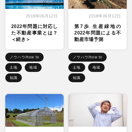
2018年06月12日
2018年06月12日
2022年問題に対応し
第7歩 生産緑地の
た不動産事業とは？
2022年問題による不
＜続き＞
動産市場予測
ノウハウ/how to
ノウハウ/how to
土地
地域
土地
地域
知識
知識