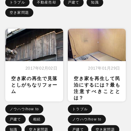
トラブル
不動産売却
戸建て
知識
空き家問題
2017年02月02日
2017年01月29日
空き家の再生で見落
空き家を再生して民
としがちなリフォー
泊にするには？最も
ム
注意すべきことと
は？
ノウハウ/how to
トラブル
戸建て
相続
ノウハウ/how to
知識
空き家問題
戸建て
空き家問題