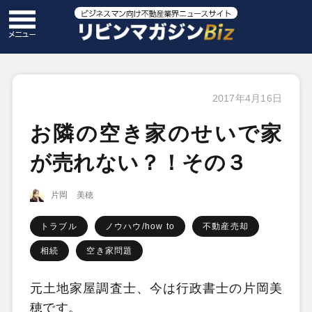
2017年4月16日
お隣の空き家のせいで家
が売れない？！その３
片岡 美穂
トラブル
ノウハウ/how to
不動産売却
相続
空き家問題
元土地家屋調査士、今は行政書士の片岡美
穂です。