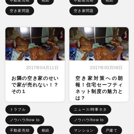
不動産売却
相続
不動産売却
相続
空き家問題
空き家問題
2017年04月11日
2017年03月08日
お隣の空き家のせい
空き家対策への朗
で家が売れない！？
報！住宅セーフティ
その１
ネット制度の魅力と
は？
トラブル
ニュース/時事ネタ
ノウハウ/how to
ノウハウ/how to
不動産売却
相続
マンション
戸建て