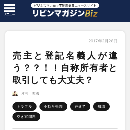
2017年2月28日
売主と登記名義人が違
う？？！！自称所有者と
取引しても大丈夫？
片岡 美穂
トラブル
不動産売却
戸建て
知識
空き家問題