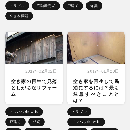
トラブル
不動産売却
戸建て
知識
空き家問題
2017年02月02日
2017年01月29日
空き家の再生で見落
空き家を再生して民
としがちなリフォー
泊にするには？最も
ム
注意すべきことと
は？
ノウハウ/how to
トラブル
戸建て
相続
ノウハウ/how to