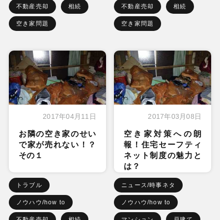
不動産売却
相続
不動産売却
相続
空き家問題
空き家問題
2017年04月11日
2017年03月08日
お隣の空き家のせい
空き家対策への朗
で家が売れない！？
報！住宅セーフティ
その１
ネット制度の魅力と
は？
トラブル
ニュース/時事ネタ
ノウハウ/how to
ノウハウ/how to
不動産売却
相続
マンション
戸建て