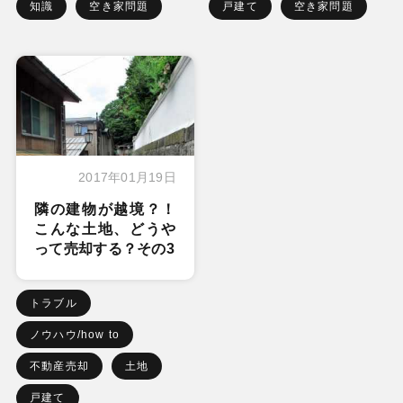
知識
空き家問題
戸建て
空き家問題
2017年01月19日
隣の建物が越境？！
こんな土地、どうや
って売却する？その3
トラブル
ノウハウ/how to
不動産売却
土地
戸建て