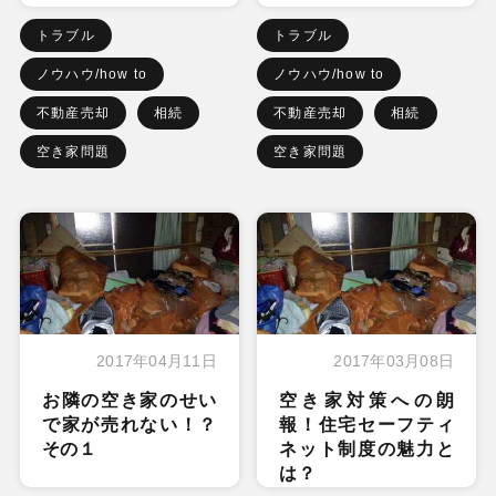
トラブル
トラブル
ノウハウ/how to
ノウハウ/how to
不動産売却
相続
不動産売却
相続
空き家問題
空き家問題
2017年04月11日
2017年03月08日
お隣の空き家のせい
空き家対策への朗
で家が売れない！？
報！住宅セーフティ
その１
ネット制度の魅力と
は？