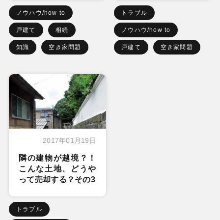
ノウハウ/how to
トラブル
戸建て
相続
ノウハウ/how to
知識
空き家問題
戸建て
空き家問題
2017年01月19日
隣の建物が越境？！
こんな土地、どうや
って売却する？その3
トラブル