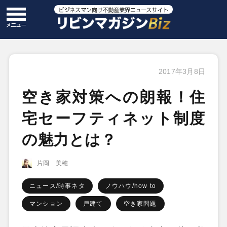
2017年3月8日
空き家対策への朗報！住
宅セーフティネット制度
の魅力とは？
片岡 美穂
ニュース/時事ネタ
ノウハウ/how to
マンション
戸建て
空き家問題