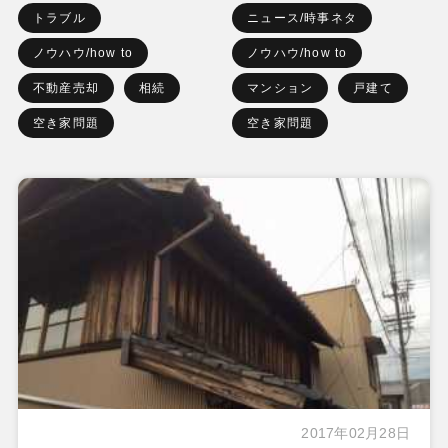
トラブル
ニュース/時事ネタ
ノウハウ/how to
ノウハウ/how to
不動産売却
相続
マンション
戸建て
空き家問題
空き家問題
2017年02月28日