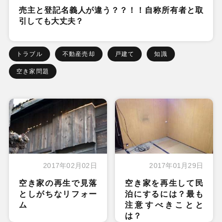
売主と登記名義人が違う？？！！自称所有者と取
引しても大丈夫？
トラブル
不動産売却
戸建て
知識
空き家問題
2017年02月02日
2017年01月29日
空き家の再生で見落
空き家を再生して民
としがちなリフォー
泊にするには？最も
ム
注意すべきことと
は？