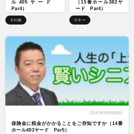
ル405ヤード
（15番ホール382ヤ
Par4）
ード Par4）
その他
マネー
2017年09月08日
保険金に税金がかかることをご存知ですか（14番
ホール493ヤード Par5）