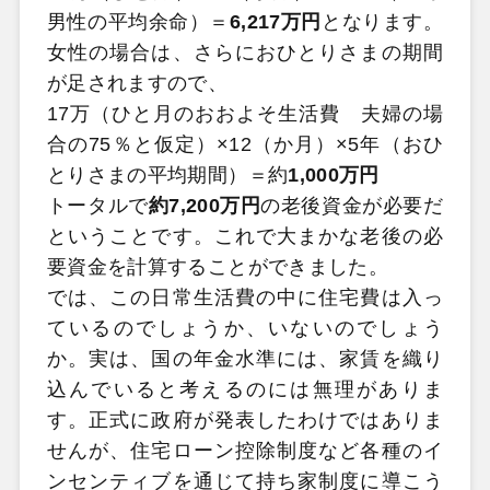
男性の平均余命）＝
6,217万円
となります。
女性の場合は、さらにおひとりさまの期間
が足されますので、
17万（ひと月のおおよそ生活費 夫婦の場
合の75％と仮定）×12（か月）×5年（おひ
とりさまの平均期間）＝約
1,000万円
トータルで
約7,200万円
の老後資金が必要だ
ということです。これで大まかな老後の必
要資金を計算することができました。
では、この日常生活費の中に住宅費は入っ
ているのでしょうか、いないのでしょう
か。実は、国の年金水準には、家賃を織り
込んでいると考えるのには無理がありま
す。正式に政府が発表したわけではありま
せんが、住宅ローン控除制度など各種のイ
ンセンティブを通じて持ち家制度に導こう