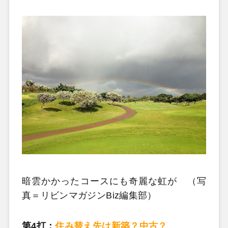
暗雲かかったコースにも奇麗な虹が （写
真＝リビンマガジンBiz編集部）
第4打：
住み替え先は新築？中古？