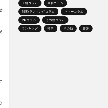
土地コラム
金利コラム
隣
調査/ランキングコラム
マネーコラム
PRコラム
その他コラム
ランキング
時事
その他
書評
良
に
も