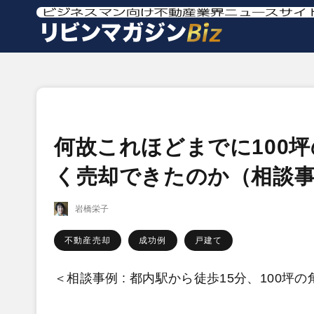
何故これほどまでに100
く売却できたのか（相談
岩橋栄子
不動産売却
成功例
戸建て
＜相談事例 : 都内駅から徒歩15分、100坪