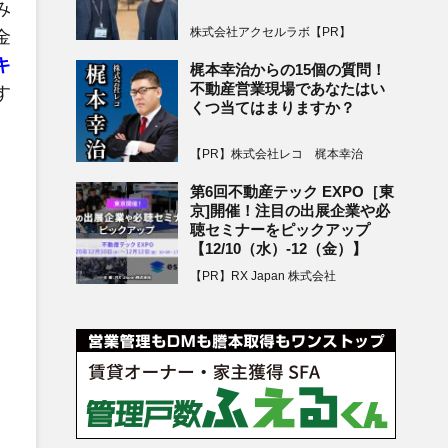
み
株式会社アクセルラボ【PR】
金
キ
梶本幸治からの15個の質問！
不動産営業現場であなたはい
す
くつ当てはまりますか？
【PR】株式会社レコ 梶本幸治
第6回不動産テック EXPO［東
京]開催！注目の出展企業や必
聴セミナーをピックアップ
【12/10（水）-12（金）】
【PR】RX Japan 株式会社