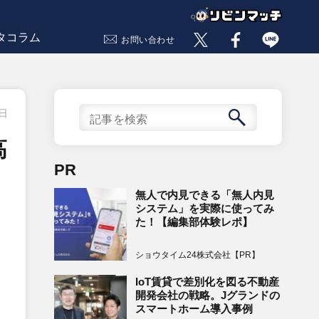
タコラム
お問い合わせ
8日
高
PR
無人で内見できる「無人内見
システム」を実際に使ってみ
た！【編集部体験レポ】
ショウタイム24株式会社【PR】
IoT賃貸で差別化を図る不動産
開発会社の戦略。Jグランドの
スマートホーム導入事例