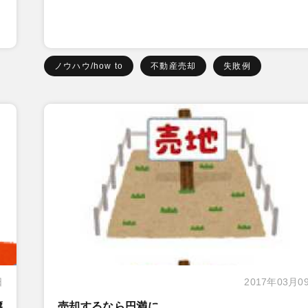
ノウハウ/how to
不動産売却
失敗例
日
2017年03月0
譲
売却するなら円満に