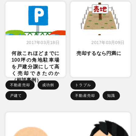
2017年03月18日
2017年03月09日
何故これほどまでに
売却するなら円満に
100坪の角地駐車場
を戸建分譲にして高
く売却できたのか
（相談事例）
不動産売却
成功例
トラブル
戸建て
不動産売却
知識