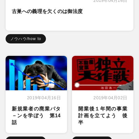
2019年04月16日
古巣への義理を欠くのは御法度
ノウハウ/how to
2019年04月16日
2019年04月02日
新規業者の廃業パタ
開業後１年間の事業
－ンを学ぼう 第14
計画を立てよう 後
話
半