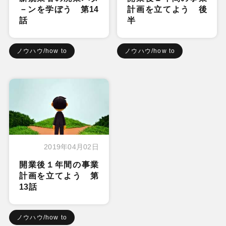
－ンを学ぼう 第14
計画を立てよう 後
話
半
ノウハウ/how to
ノウハウ/how to
2019年04月02日
開業後１年間の事業
計画を立てよう 第
13話
ノウハウ/how to