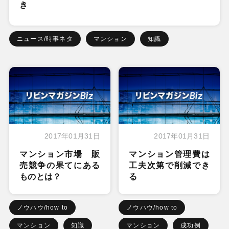
き
ニュース/時事ネタ
マンション
知識
2017年01月31日
2017年01月31日
マンション市場 販
マンション管理費は
売競争の果てにある
工夫次第で削減でき
ものとは？
る
ノウハウ/how to
ノウハウ/how to
マンション
知識
マンション
成功例