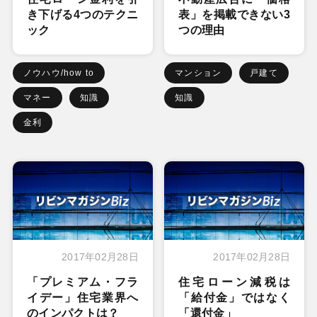
き下げる4つのテクニ
表」を掲載できない3
ック
つの理由
ノウハウ/how to
マンション
戸建て
マネー
知識
知識
金利
2017年02月28日
2017年02月28日
「プレミアム・フラ
住宅ローン減税は
イデー」住宅業界へ
「給付金」ではなく
のインパクトは？
「還付金」