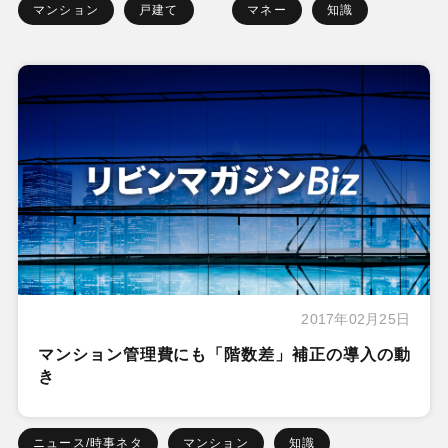
マンション
戸建て
マネー
知識
2017年02月25日
マンション管理費にも「階数差」補正の導入の動
き
ニュース/時事ネタ
マンション
知識