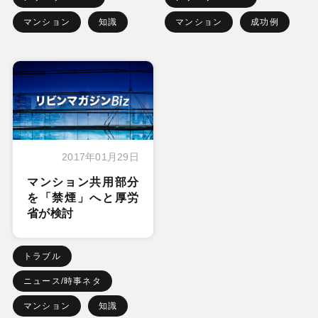
マンション
知識
マンション
成功例
2017年01月29日
マンション共用部分
を「禁煙」へと厚労
省が検討
トラブル
ニュース/時事ネタ
マンション
知識