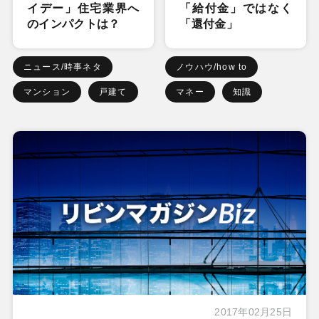
イデー」住宅業界へ
「給付金」ではなく
のインパクトは？
「還付金」
ニュース/時事ネタ
ノウハウ/how to
マンション
戸建て
マネー
知識
2017年02月25日