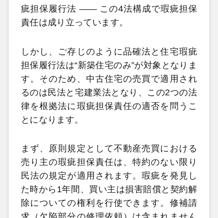
疵担保履行法 ―― この4法構成で瑕疵担保
責任は成り立っています。
しかし、ご存じのように品確法と住宅瑕疵
担保履行法は“新築住宅のみ”が対象となりま
す。そのため、中古住宅の売買で適用され
るのは民法と宅建業法となり、この2つの法
律を根拠法に瑕疵担保責任の適否を問うこ
とになります。
まず、原則規定として不動産売買における
売り主の瑕疵担保責任は、特約のない限り
民法の規定が適用されます。瑕疵を発見し
た時から1年間、買い主は損害賠償と契約解
除についての権利を行使できます。修補請
求（欠陥部分の修理依頼）は含まれません