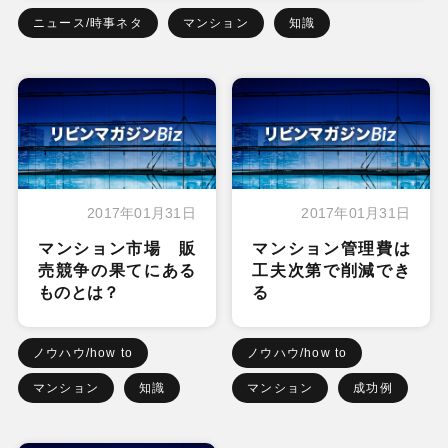
ニュース/時事ネタ
マンション
知識
2017年01月31日
2017年01月31日
マンション市場 販
マンション管理費は
売競争の果てにある
工夫次第で削減でき
ものとは？
る
ノウハウ/how to
ノウハウ/how to
マンション
知識
マンション
成功例