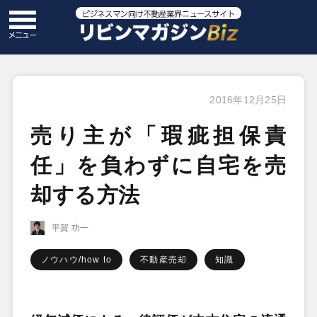
2016年12月25日
売り主が「瑕疵担保責
任」を負わずに自宅を売
却する方法
平賀 功一
ノウハウ/how to
不動産売却
知識