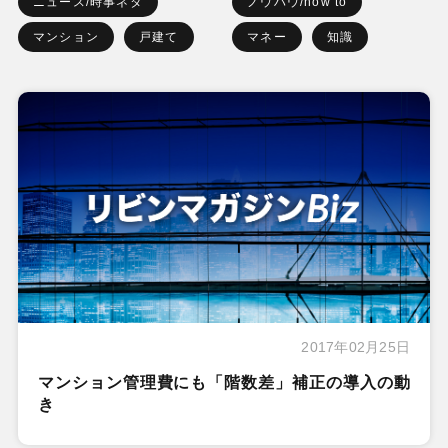
ニュース/時事ネタ
ノウハウ/how to
マンション
戸建て
マネー
知識
2017年02月25日
マンション管理費にも「階数差」補正の導入の動
き