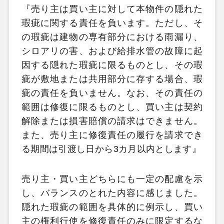
『売り主は買い主に対して本物件の隠れた
瑕疵に関する責任を負います。ただし、そ
の瑕疵は建物の専有部分における雨漏り、
シロアリの害、および給排水管の故障に起
因する隠れた瑕疵に限るものとし、その瑕
疵が敷地または共用部分に存する場合、瑕
疵の責任を負いません。なお、その責任の
範囲は修復に限るものとし、買い主は契約
解除または損害賠償の請求はできません。
また、売り主に修復責任の履行を請求でき
る期間は引渡し日から3カ月以内とします』
売り主・買い主どちらにも一定の配慮を示
し、バランスのとれた内容に感じました。
隠れた瑕疵の範囲を具体的に例示し、買い
主の権利行使を修復責任のみに限定するな