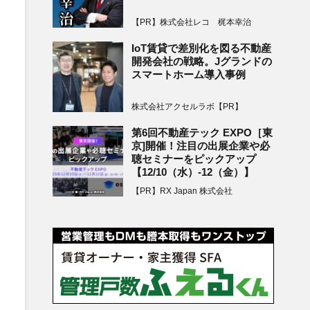
【PR】株式会社レコ 梶本幸治
IoT賃貸で差別化を図る不動産
開発会社の戦略。Jグランドの
スマートホーム導入事例
株式会社アクセルラボ【PR】
第6回不動産テック EXPO［東
京]開催！注目の出展企業や必
聴セミナーをピックアップ
【12/10（水）-12（金）】
【PR】RX Japan 株式会社