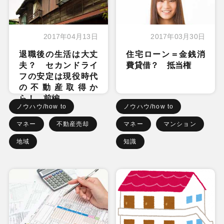
2017年04月13日
2017年03月30日
退職後の生活は大丈
住宅ローン＝金銭消
夫？ セカンドライ
費貸借？ 抵当権
フの安定は現役時代
の不動産取得か
ら！ 前編
ノウハウ/how to
ノウハウ/how to
マネー
不動産売却
マネー
マンション
地域
知識