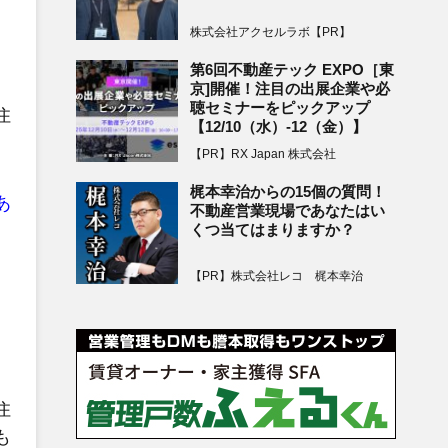
株式会社アクセルラボ【PR】
第6回不動産テック EXPO［東
京]開催！注目の出展企業や必
聴セミナーをピックアップ
住
【12/10（水）-12（金）】
【PR】RX Japan 株式会社
梶本幸治からの15個の質問！
あ
不動産営業現場であなたはい
くつ当てはまりますか？
【PR】株式会社レコ 梶本幸治
住
も