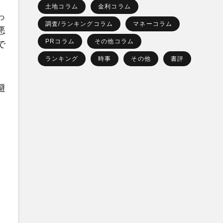
土地コラム
金利コラム
っ
調査/ランキングコラム
マネーコラム
悪
PRコラム
その他コラム
で
ランキング
時事
その他
書評
避