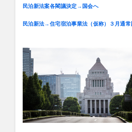
民泊新法案各閣議決定→国会へ
民泊新法→住宅宿泊事業法（仮称）３月通常