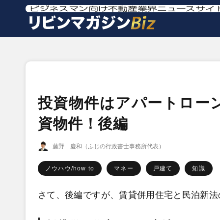
投資物件はアパートロー
資物件！後編
藤野 慶和（ふじの行政書士事務所代表）
ノウハウ/how to
マネー
戸建て
知識
さて、後編ですが、賃貸併用住宅と民泊新法