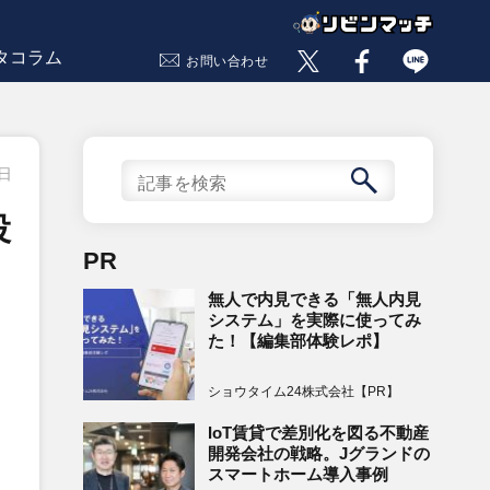
タコラム
お問い合わせ
1日
投
PR
無人で内見できる「無人内見
システム」を実際に使ってみ
た！【編集部体験レポ】
ショウタイム24株式会社【PR】
IoT賃貸で差別化を図る不動産
開発会社の戦略。Jグランドの
スマートホーム導入事例