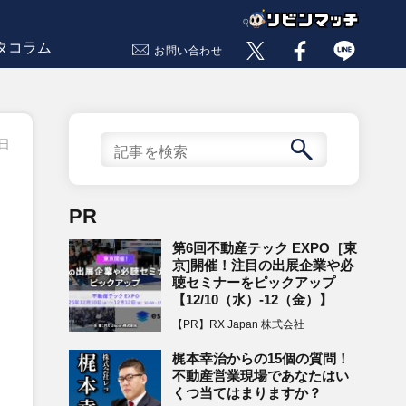
タコラム
お問い合わせ
7日
PR
第6回不動産テック EXPO［東
京]開催！注目の出展企業や必
聴セミナーをピックアップ
【12/10（水）-12（金）】
【PR】RX Japan 株式会社
梶本幸治からの15個の質問！
不動産営業現場であなたはい
くつ当てはまりますか？