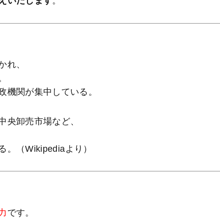
えいたします
。
かれ、
。
政機関が集中している。
中央卸売市場など、
Wikipediaより）
力
です。