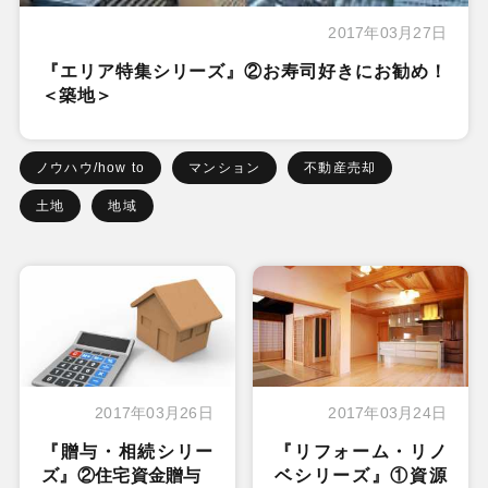
2017年03月27日
『エリア特集シリーズ』②お寿司好きにお勧め！
＜築地＞
ノウハウ/how to
マンション
不動産売却
土地
地域
2017年03月26日
2017年03月24日
『贈与・相続シリー
『リフォーム・リノ
ズ』②住宅資金贈与
ベシリーズ』①資源