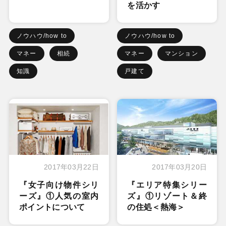
を活かす
ノウハウ/how to
ノウハウ/how to
マネー
相続
マネー
マンション
知識
戸建て
2017年03月22日
2017年03月20日
『女子向け物件シリ
『エリア特集シリー
ーズ』①人気の室内
ズ』①リゾート＆終
ポイントについて
の住処＜熱海＞