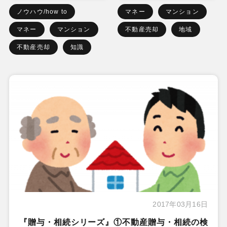
ノウハウ/how to
マネー
マンション
マネー
マンション
不動産売却
地域
不動産売却
知識
2017年03月16日
『贈与・相続シリーズ』①不動産贈与・相続の検