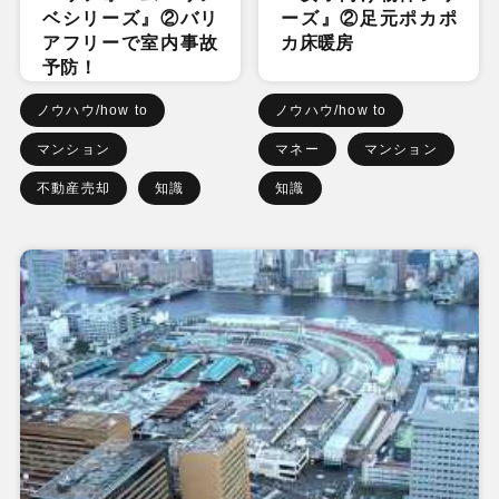
ベシリーズ』②バリ
ーズ』②足元ポカポ
アフリーで室内事故
カ床暖房
予防！
ノウハウ/how to
ノウハウ/how to
マンション
マネー
マンション
不動産売却
知識
知識