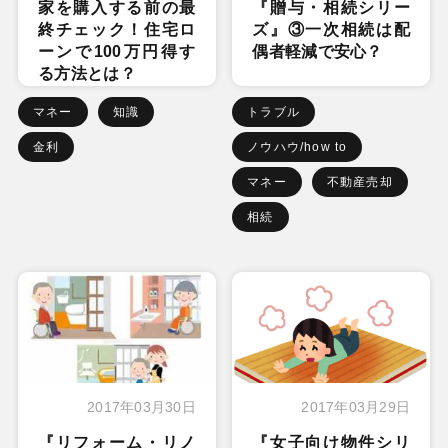
家を購入する前の最
『贈与・相続シリー
終チェック！住宅ロ
ズ』③一次相続は配
ーンで100万円得す
偶者軽減で安心？
る方法とは？
マネー
知識
トラブル
金利
ノウハウ/how to
マネー
不動産売却
相続
2017年03月30日
2017年03月29日
『リフォーム・リノ
『女子向け物件シリ