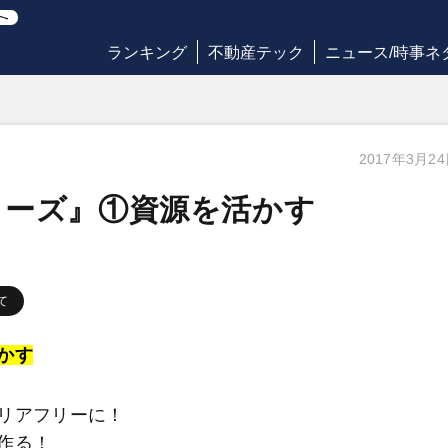
ランキング
不動産テック
ニュース/時事ネ
2017年3月2
リーズ』①資源を活かす
て
かす
リアフリーに！
作る！