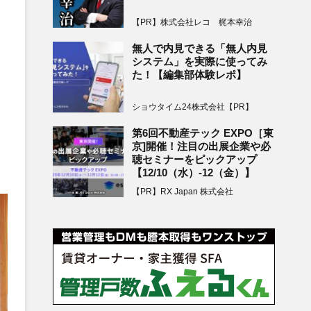
【PR】株式会社レコ 梶本幸治
無人で内見できる「無人内見
システム」を実際に使ってみ
た！【編集部体験レポ】
ショウタイム24株式会社【PR】
第6回不動産テック EXPO［東
京]開催！注目の出展企業や必
聴セミナーをピックアップ
【12/10（水）-12（金）】
【PR】RX Japan 株式会社