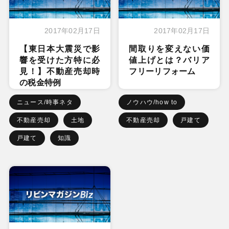
2017年02月17日
2017年02月17日
【東日本大震災で影
間取りを変えない価
響を受けた方特に必
値上げとは？バリア
見！】不動産売却時
フリーリフォーム
の税金特例
ニュース/時事ネタ
ノウハウ/how to
不動産売却
土地
不動産売却
戸建て
戸建て
知識