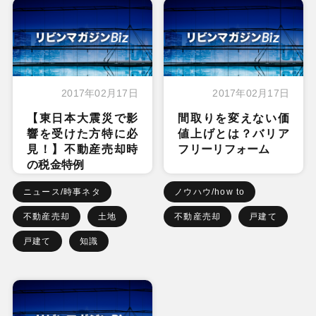
2017年02月17日
2017年02月17日
【東日本大震災で影
間取りを変えない価
響を受けた方特に必
値上げとは？バリア
見！】不動産売却時
フリーリフォーム
の税金特例
ニュース/時事ネタ
ノウハウ/how to
不動産売却
土地
不動産売却
戸建て
戸建て
知識