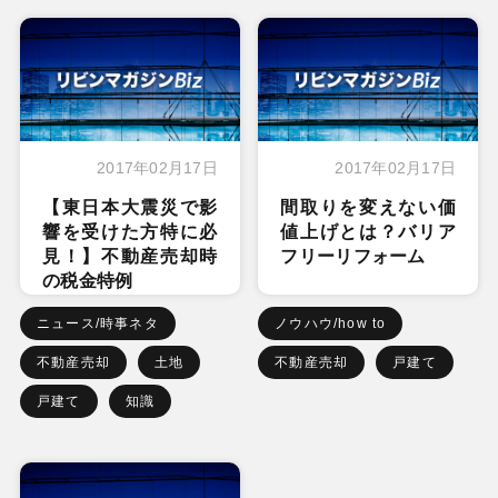
2017年02月17日
2017年02月17日
【東日本大震災で影
間取りを変えない価
響を受けた方特に必
値上げとは？バリア
見！】不動産売却時
フリーリフォーム
の税金特例
ニュース/時事ネタ
ノウハウ/how to
不動産売却
土地
不動産売却
戸建て
戸建て
知識