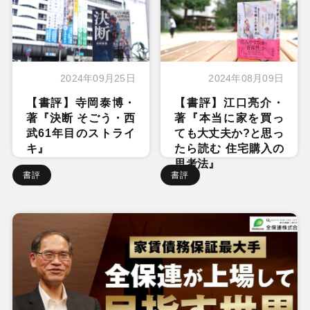
2024年09月25日
2024年08月09日
【書評】寺岡泰博・
【書評】江口亮介・
著『決断 そごう・西
著『本当に家を買っ
武61年目のストライ
ても大丈夫か?と思っ
キ』
たら読む 住宅購入の
思考法』
書評
書評