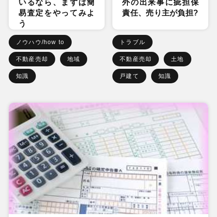
いるなら、まずは簡
外の出来事に疵担保
易査定をやってみよ
責任、売り主が負担?
う
ノウハウ/how to
トラブル
不動産売却
地域
不動産売却
土地
知識
戸建て
知識