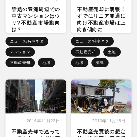
話題の豊洲周辺での
不動産売却に朗報！
中古マンションはウ
すでにリニア開通に
リ?不動産市場動向
向け不動産市場は上
は？
向き傾向に
ニュース/時事ネタ
ニュース/時事ネタ
マンション
不動産売却
土地
不動産売却
地域
地域
知識
2016年11月22日
2016年11月18日
不動産売却で迷って
不動産売買後の想定