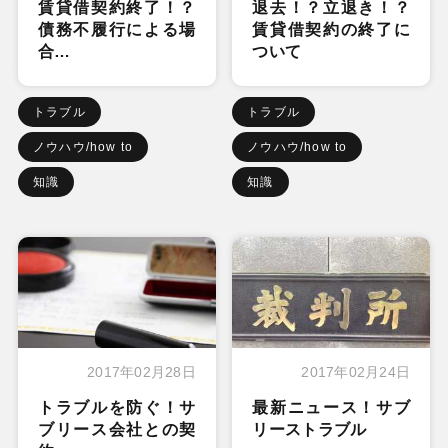
賃貸借契約終了！？
退去！？立退き！？
債務不履行による場
賃貸借契約の終了に
合…
ついて
トラブル
トラブル
ノウハウ/how to
ノウハウ/how to
知識
知識
2017年02月28日
2017年02月24日
トラブルを防ぐ！サ
最新ニュース！サブ
ブリース会社との契
リーストラブル