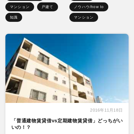
マンション
戸建て
ノウハウ/how to
知識
マンション
2016年11月18日
「普通建物賃貸借vs定期建物賃貸借」どっちがい
いの！？