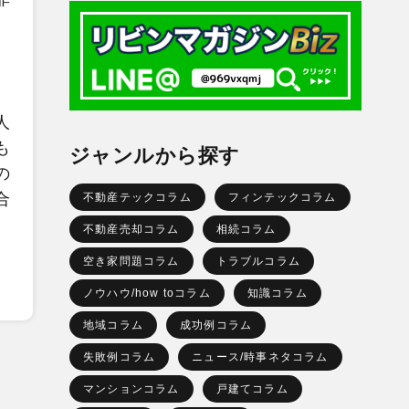
人
も
ジャンルから探す
の
合
不動産テックコラム
フィンテックコラム
不動産売却コラム
相続コラム
空き家問題コラム
トラブルコラム
ノウハウ/how toコラム
知識コラム
地域コラム
成功例コラム
失敗例コラム
ニュース/時事ネタコラム
マンションコラム
戸建てコラム