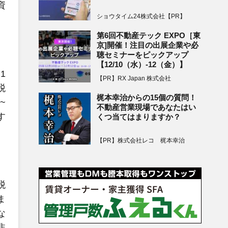
資
ショウタイム24株式会社【PR】
第6回不動産テック EXPO［東
京]開催！注目の出展企業や必
聴セミナーをピックアップ
【12/10（水）-12（金）】
1
【PR】RX Japan 株式会社
税
梶本幸治からの15個の質問！
~
不動産営業現場であなたはい
す
くつ当てはまりますか？
【PR】株式会社レコ 梶本幸治
税
ま
な
非