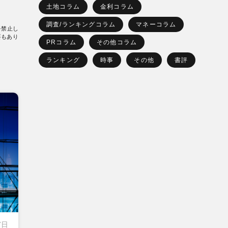
土地コラム
金利コラム
調査/ランキングコラム
マネーコラム
を禁止し
要もあり
PRコラム
その他コラム
ランキング
時事
その他
書評
7日