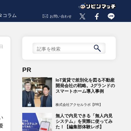
タコラム
お問い合わせ
9日
PR
IoT賃貸で差別化を図る不動産
開発会社の戦略。Jグランドの
スマートホーム導入事例
株式会社アクセルラボ【PR】
無人で内見できる「無人内見
い
システム」を実際に使ってみ
優
た！【編集部体験レポ】