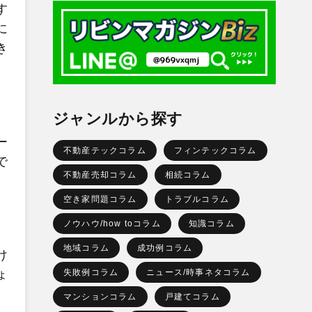
す
に
き
ジャンルから探す
ー
不動産テックコラム
フィンテックコラム
で
不動産売却コラム
相続コラム
空き家問題コラム
トラブルコラム
ノウハウ/how toコラム
知識コラム
地域コラム
成功例コラム
け
失敗例コラム
ニュース/時事ネタコラム
ょ
マンションコラム
戸建てコラム