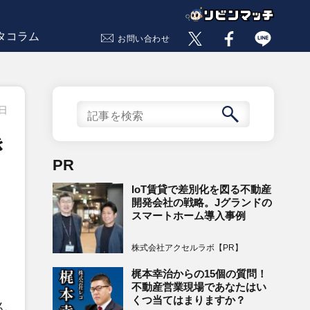
タコラム
お問い合わせ
9日
き
PR
IoT賃貸で差別化を図る不動産
開発会社の戦略。Jグランドの
スマートホーム導入事例
株式会社アクセルラボ【PR】
梶本幸治からの15個の質問！
不動産営業現場であなたはい
くつ当てはまりますか？
ん