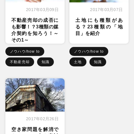
2017年03月09日
2017年03月07日
不動産売却の成否に
土地にも種類があ
も影響！？3種類の媒
る？23種類の「地
介契約を知ろう！～
目」を紹介
その1～
ノウハウ/how to
ノウハウ/how to
不動産売却
知識
土地
知識
2017年02月26日
空き家問題を解消で