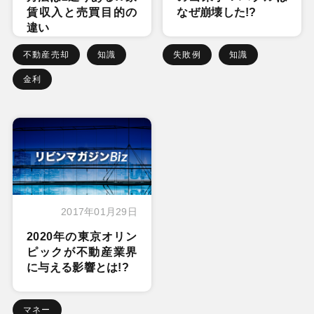
賃収入と売買目的の
なぜ崩壊した!?
違い
不動産売却
知識
失敗例
知識
金利
2017年01月29日
2020年の東京オリン
ピックが不動産業界
に与える影響とは!?
マネー