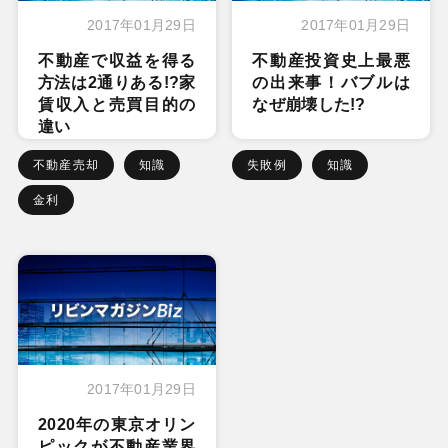
2017年01月29日
2017年01月29日
不動産で収益を得る
不動産投資史上最悪
方法は2通りある!?家
の出来事！バブルは
賃収入と売買目的の
なぜ崩壊した!?
違い
不動産売却
知識
失敗例
知識
金利
2017年01月29日
2020年の東京オリン
ピックが不動産業界