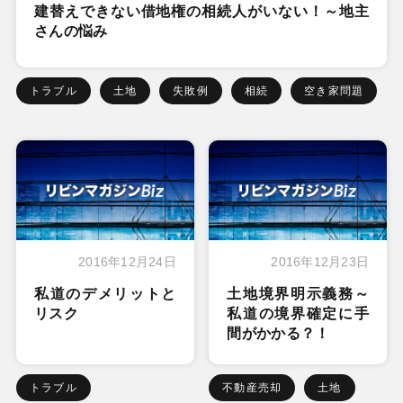
建替えできない借地権の相続人がいない！～地主
さんの悩み
トラブル
土地
失敗例
相続
空き家問題
2016年12月24日
2016年12月23日
私道のデメリットと
土地境界明示義務～
リスク
私道の境界確定に手
間がかかる？！
トラブル
不動産売却
土地