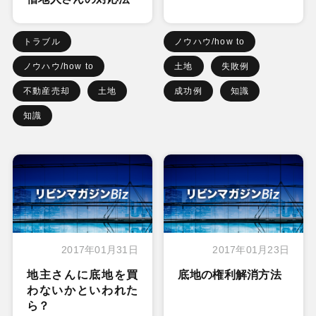
トラブル
ノウハウ/how to
ノウハウ/how to
土地
失敗例
不動産売却
土地
成功例
知識
知識
2017年01月31日
2017年01月23日
地主さんに底地を買
底地の権利解消方法
わないかといわれた
ら？