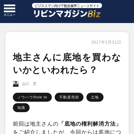
2017年1月31日
地主さんに底地を買わな
いかといわれたら？
山口 宏
ノウハウ/how to
不動産売却
土地
知識
前回は地主さんの
「底地の権利解消方法」
をご紹介しましたが、今回からは底地につ