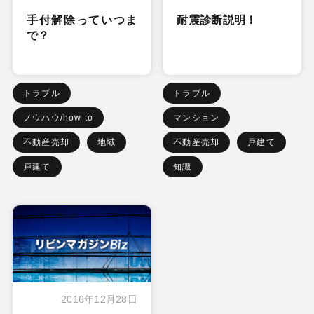
手付解除っていつま
耐震診断説明！
で？
トラブル
トラブル
ノウハウ/how to
マンション
不動産売却
地域
不動産売却
戸建て
戸建て
知識
2016年12月28日