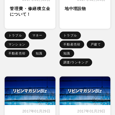
管理費・修繕積立金
地中埋設物
について！
トラブル
マネー
トラブル
マンション
不動産売却
戸建て
不動産売却
知識
知識
調査/ランキング
2017年01月29日
2017年01月29日