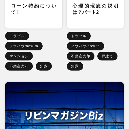
ローン特約につい
心理的瑕疵の説明
て！
は？パート2
トラブル
トラブル
ノウハウ/how to
ノウハウ/how to
マンション
不動産売却
戸建て
不動産売却
知識
知識