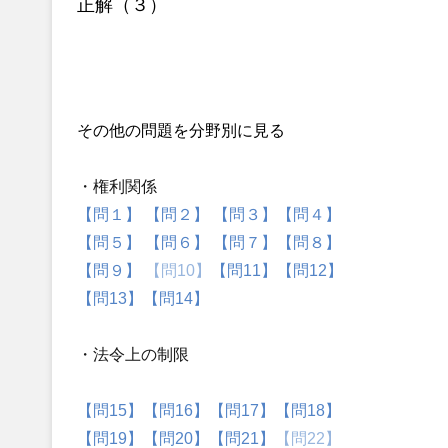
正解（３）
その他の問題を分野別に見る
・権利関係
【問１】
【問２】
【問３】
【問４】
【問５】
【問６】
【問７】
【問８】
【問９】
【問10】
【問11】
【問12】
【問13】
【問14】
・法令上の制限
【問15】
【問16】
【問17】
【問18】
【問19】
【問20】
【問21】
【問22】