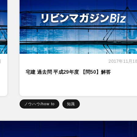
日
2017年11月1
宅建 過去問 平成29年度 【問50】解答
ノウハウ/how to
知識