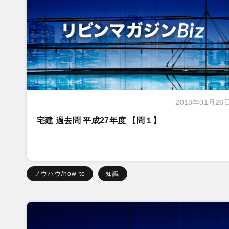
2018年01月26
宅建 過去問 平成27年度 【問１】
ノウハウ/how to
知識