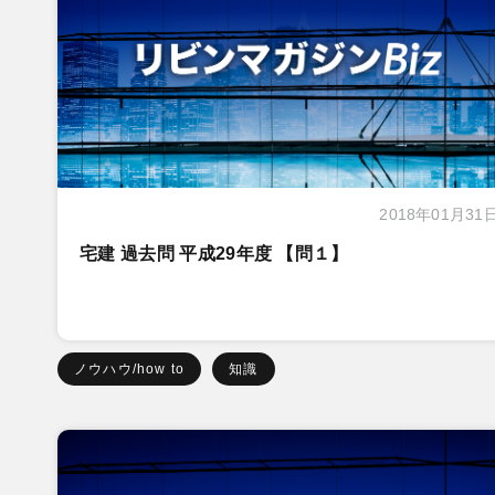
2018年01月31
宅建 過去問 平成29年度 【問１】
ノウハウ/how to
知識