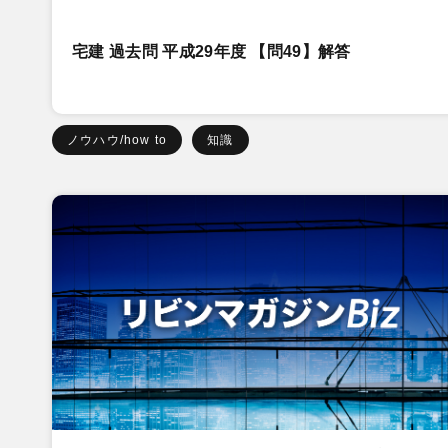
宅建 過去問 平成29年度 【問49】解答
ノウハウ/how to
知識