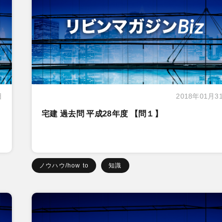
日
2018年01月3
宅建 過去問 平成28年度 【問１】
ノウハウ/how to
知識