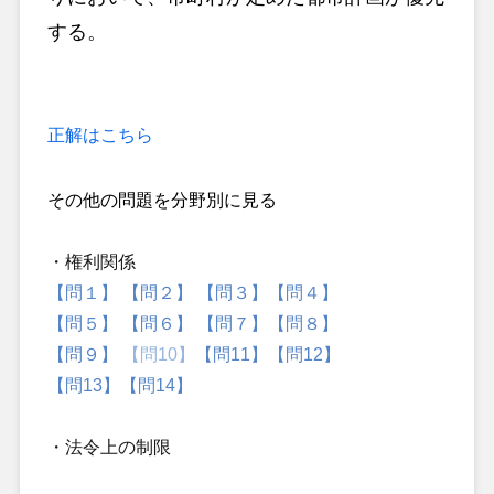
する。
正解はこちら
その他の問題を分野別に見る
・権利関係
【問１】
【問２】
【問３】
【問４】
【問５】
【問６】
【問７】
【問８】
【問９】
【問10】
【問11】
【問12】
【問13】
【問14】
・法令上の制限