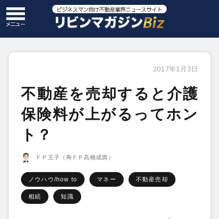
2017年1月3日
不動産を売却すると介護
保険料が上がるってホン
ト？
ＦＰ王子（寿ＦＰ高橋成壽）
ノウハウ/how to
マネー
不動産売却
相続
知識