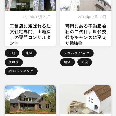
2017年07月21日
2017年07月15日
工務店に選ばれる注
蒲田にある不動産会
文住宅専門、土地探
社の二代目。世代交
しの専門コンサルタ
代をチャンスに変え
ント
た勉強会
土地
地域
ノウハウ/how to
成功例
地域
知識
調査/ランキング