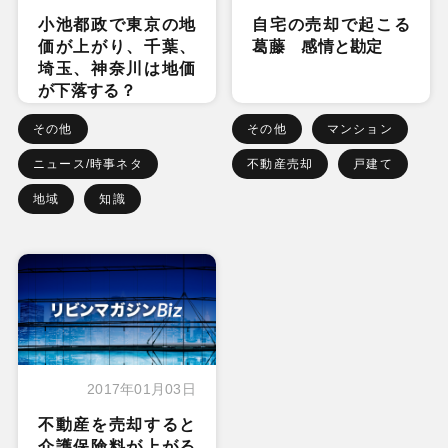
小池都政で東京の地
自宅の売却で起こる
価が上がり、千葉、
葛藤 感情と勘定
埼玉、神奈川は地価
が下落する？
その他
その他
マンション
ニュース/時事ネタ
不動産売却
戸建て
地域
知識
2017年01月03日
不動産を売却すると
介護保険料が上がる