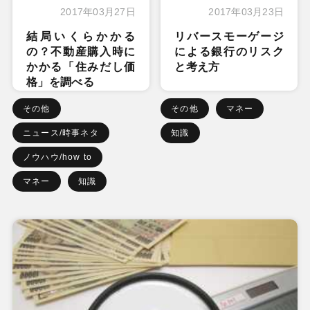
2017年03月27日
2017年03月23日
結局いくらかかる
リバースモーゲージ
の？不動産購入時に
による銀行のリスク
かかる「住みだし価
と考え方
格」を調べる
その他
その他
マネー
ニュース/時事ネタ
知識
ノウハウ/how to
マネー
知識