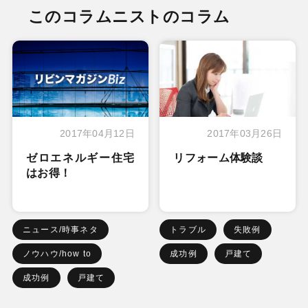
このコラムニストのコラム
2017年04月12日
2017年03月26日
ゼロエネルギー住宅
リフォーム体験談
はお得！
ニュース/時事ネタ
トラブル
失敗例
ノウハウ/how to
成功例
戸建て
成功例
戸建て