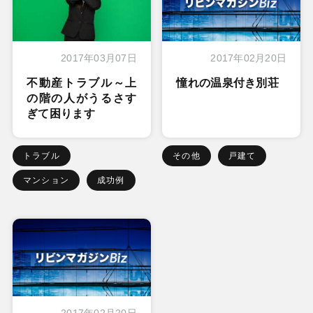
2017年03月07日
2017年02月20日
不動産トラブル～上
憧れの温泉付き別荘
の階の人がうるさす
ぎて困ります
トラブル
その他
戸建て
マンション
成功例
2017年02月20日