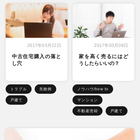
2017年03月22日
2017年03月08日
中古住宅購入の落と
家を高く売るにはど
し穴
うしたらいいの？
トラブル
失敗例
ノウハウ/how to
戸建て
マンション
不動産売却
戸建て