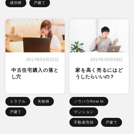
成功例
戸建て
2017年03月22日
2017年03月08日
中古住宅購入の落と
家を高く売るにはど
し穴
うしたらいいの？
トラブル
失敗例
ノウハウ/how to
戸建て
マンション
不動産売却
戸建て