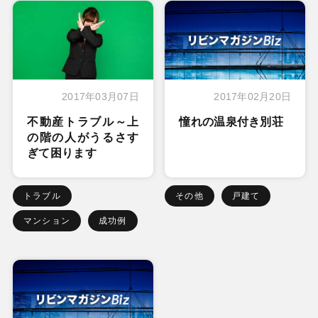
2017年03月07日
2017年02月20日
不動産トラブル～上
憧れの温泉付き別荘
の階の人がうるさす
ぎて困ります
トラブル
その他
戸建て
マンション
成功例