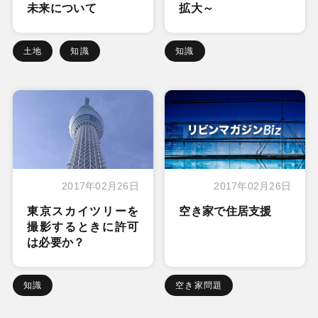
未来について
拡大～
土地
知識
知識
2017年02月26日
2017年02月26日
東京スカイツリーを
空き家で住居支援
撮影するときに許可
は必要か？
知識
空き家問題