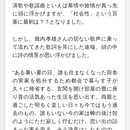
演歌や歌謡曲といえば慕情や旅情が真っ先
に頭に浮かびますが、「社会性」という言
葉に最初は？？となりました。
しかし、堀内孝雄さんの切ない歌声に乗っ
て流れてきた歌詞を耳にした途端、頭の中
に詩の情景が思い浮かびました。
“ある暑い夏の日、誰も住まなくなった田舎
の実家を処分するため都会で暮らす子が
久々に帰省する。玄関を開け部屋の畳に座
り昔の活気あった生活を思い出す。両親と
過ごした明るく楽しい日々も今ではもう過
去のもの。誰もいない今の家は蝉の抜け殻
のようにただ寂しく佇むだけ。思い出の詰
まった家を売る。そう決意はしたものの、