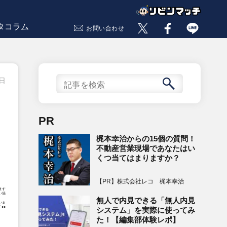
タコラム
お問い合わせ
0日
PR
梶本幸治からの15個の質問！
不動産営業現場であなたはい
くつ当てはまりますか？
【PR】株式会社レコ 梶本幸治
ます
い場
無人で内見できる「無人内見
いま
○○
システム」を実際に使ってみ
た！【編集部体験レポ】