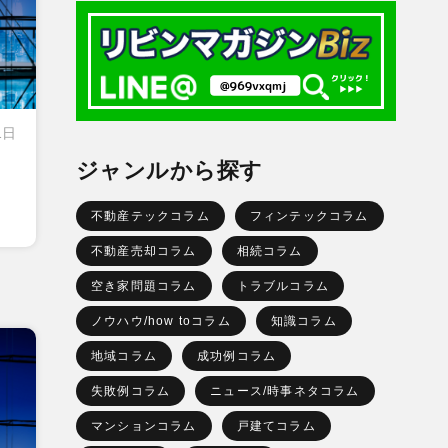
1日
ジャンルから探す
不動産テックコラム
フィンテックコラム
不動産売却コラム
相続コラム
空き家問題コラム
トラブルコラム
ノウハウ/how toコラム
知識コラム
地域コラム
成功例コラム
失敗例コラム
ニュース/時事ネタコラム
マンションコラム
戸建てコラム