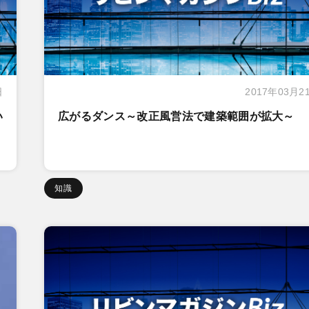
日
2017年03月2
い
広がるダンス～改正風営法で建築範囲が拡大～
知識