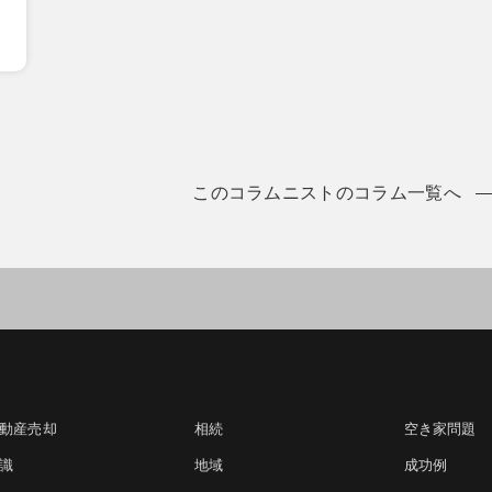
このコラムニストのコラム一覧へ
動産売却
相続
空き家問題
識
地域
成功例