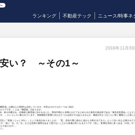
ランキング
不動産テック
ニュース/時事ネ
2016年11月3
安い？ ～その1～
幽霊坂」は都心に14箇所も点在しています。今回はそのうちの一つをご紹介。
るエリアです。）には「幽霊坂」があります。
たため、坂が分断され、紅梅坂と幽霊坂に分かれました。明治中期から末期にかけてまとめられた東京の地誌本である『東京名所図会』により
称す。」というふうに書かれています。毎夜幽霊が実際に出たかどうかは定かではありませんが、幽霊が出そうなくらい暗く鬱蒼とした寂し
黒区に『蛇崩（じゃくずれ）』という地名がありましたが、『昔、洪水の際に崩れた崖から大蛇が出てきた』という言い伝えが残されて
す。逆に「台」や「丘」などは災害の被害をあまり受けないことから地価が高くなるそうです（但し、新興住宅街に多くある「○○台」や「
ことがあります）。
続く）