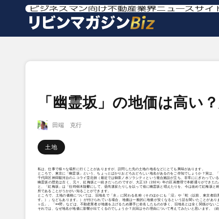
「幽霊坂」の地価は高い？
田端 克行
土地
私は、仕事で様々な場所に行くことがありますが、訪問した先の土地の地名などにとても興味があります。
ところで、東京に「幽霊坂」という、ちょっとばかりおどろおどろしい地名があるのをご存知でしょうか？実は、「
千代田区神田駿河台のニコライ堂北側（最近では御茶ノ水ソラシティという複合施設が立ち、非常ににぎわってい
幽霊坂の歴史は古く、元々、紅梅坂と一続きだったのですが、大正13（1924）年の区画整理で本郷通りができ
と、「紅梅坂」は「往時樹木陰鬱にして、昼尚凄寂たりしを以って俗に幽霊坂と唱えたりを、今は改めて紅梅坂と
所であることがうかがい知ることができます。
ところで、土地の価格については、旧地名で「水」に関わる名称（そのほかにも「沼」や「蛇（以前、東京都目
す。）」などもあります。）が付けられている場合、地価は一般的に地価が安くなるという話を聞いたことがありま
ヶ丘」、「○○野」などは、不動産業者が地価を上げるため勝手に命名したものが多く、旧地名とは全く関係がない
それでは、なぜ地名が地価に影響が出てくるのでしょうか？次回はその理由について考えてみたいと思います。（