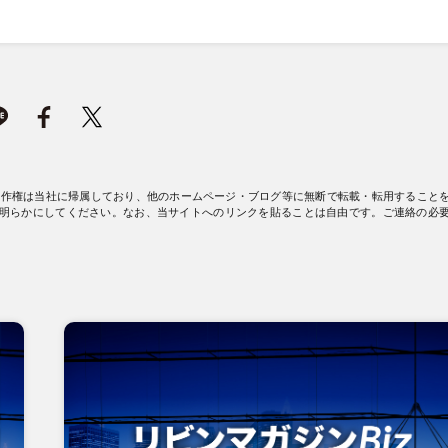
著作権は当社に帰属しており、他のホームページ・ブログ等に無断で転載・転用すること
明らかにしてください。なお、当サイトへのリンクを貼ることは自由です。ご連絡の必