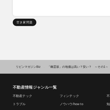
空き家問題
リビンマガジンBiz
「幽霊坂」の地価は高い？安い？ ～その1～
>
不動産情報ジャンル一覧
不動産テック
フィンテック
不
トラブル
ノウハウ/how to
知