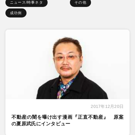
ニュース/時事ネタ
その他
成功例
2017年12月20日
不動産の闇を曝け出す漫画『正直不動産』 原案
の夏原武氏にインタビュー