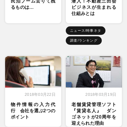
民泊ブーム去りて残
潜入！不動産三田会
るものは…
ビジネスが生まれる
仕組みとは
ニュース/時事ネタ
調査/ランキング
2018年03月22日
2018年03月19日
物件情報の入力代
老舗賃貸管理ソフト
行 会社を選ぶ2つの
『賃貸名人』 ダン
ポイント
ゴネットが20周年を
迎えられた理由