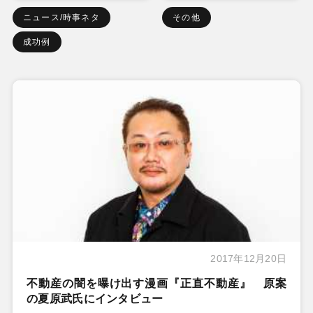
ニュース/時事ネタ
その他
成功例
2017年12月20日
不動産の闇を曝け出す漫画『正直不動産』 原案
の夏原武氏にインタビュー