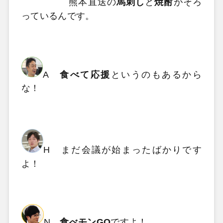
熊本直送の
馬刺し
と
焼酎
がそろ
っているんです。
A
食べて応援
というのもあるから
な！
H まだ会議が始まったばかりです
よ！
N
食べモンGO
ですよ！