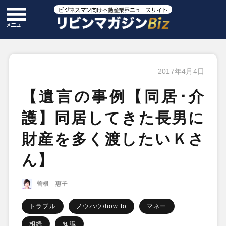
2017年4月4日
【遺言の事例【同居･介
護】同居してきた長男に
財産を多く渡したいＫさ
ん】
曽根 惠子
トラブル
ノウハウ/how to
マネー
相続
知識