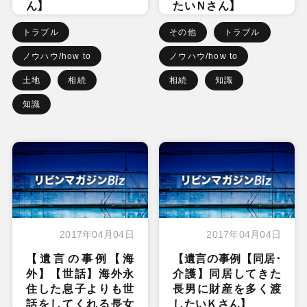
ん】
たいＮさん】
トラブル
その他
トラブル
ノウハウ/how to
ノウハウ/how to
土地
相続
相続
知識
知識
2017年04月04日
2017年04月04日
【遺言の事例【海
【遺言の事例【同居･
外】【世話】海外永
介護】同居してきた
住した息子よりも世
長男に財産を多く渡
話をしてくれる長女
したいＫさん】