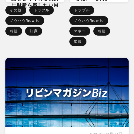
に財産を残したいＭ
その他
トラブル
トラブル
さん】
ノウハウ/how to
ノウハウ/how to
相続
知識
マネー
相続
知識