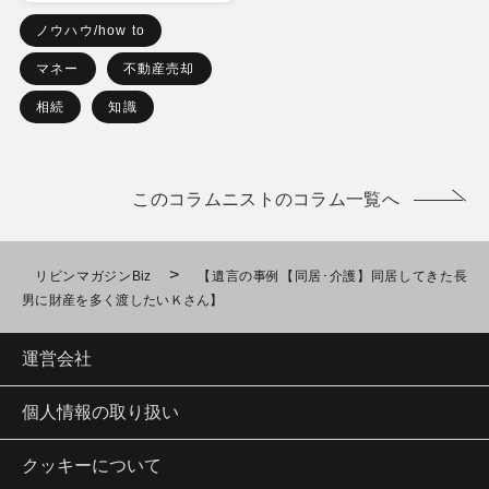
ノウハウ/how to
マネー
不動産売却
相続
知識
このコラムニストのコラム一覧へ
>
リビンマガジンBiz
【遺言の事例【同居･介護】同居してきた長
男に財産を多く渡したいＫさん】
運営会社
個人情報の取り扱い
クッキーについて