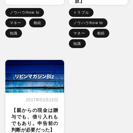
肢】
ノウハウ/how to
トラブル
マネー
相続
ノウハウ/how to
知識
マネー
相続
知識
2017年03月13日
【親からの現金は贈
与でも、借り入れも
でもあり。申告前の
判断が必要だった】