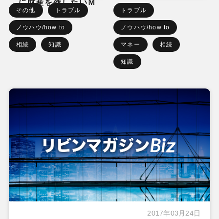
に財産を残したいＭ
その他
トラブル
トラブル
さん】
ノウハウ/how to
ノウハウ/how to
相続
知識
マネー
相続
知識
2017年03月24日