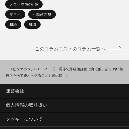
ノウハウ/how to
マネー
不動産売却
相続
知識
このコラムニストのコラム一覧へ
>
リビンマガジンBiz
【 調停で路線価評価は良心的。許し難い気
持ちを捨て終わらせることも選択肢 】
運営会社
個人情報の取り扱い
クッキーについて