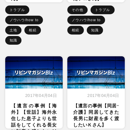
トラブル
その他
トラブル
ノウハウ/how to
ノウハウ/how to
土地
相続
相続
知識
知識
2017年04月04日
2017年04月04日
【遺言の事例【海
【遺言の事例【同居･
外】【世話】海外永
介護】同居してきた
住した息子よりも世
長男に財産を多く渡
話をしてくれる長女
したいＫさん】