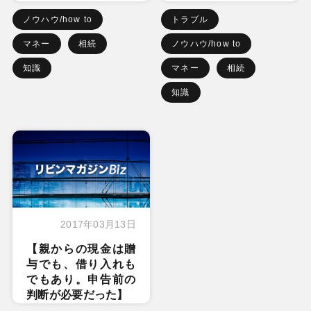
ノウハウ/how to
トラブル
マネー
相続
ノウハウ/how to
知識
マネー
相続
知識
2017年03月13日
【親からの現金は贈
与でも、借り入れも
でもあり。申告前の
判断が必要だった】