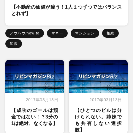
【不動産の価値が違う！1人１つずつではバランス
とれず】
ノウハウ/how to
マネー
マンション
相続
知識
2017年03月13日
2017年03月13日
【成功のゴールは預
【ひとつのビルは分
金ではない！？3分の
けられない。姉妹で
1は絶対、なくなる】
も共有しない選択
肢】