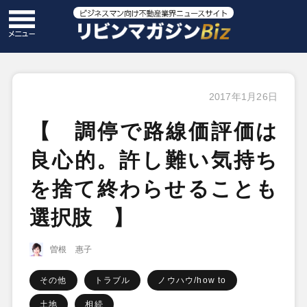
2017年1月26日
【 調停で路線価評価は
良心的。許し難い気持ち
を捨て終わらせることも
選択肢 】
曽根 惠子
その他
トラブル
ノウハウ/how to
土地
相続