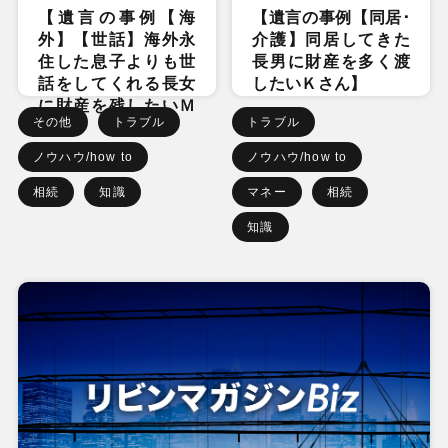
【遺言の事例【海
【遺言の事例【同居･
外】【世話】海外永
介護】同居してきた
住した息子よりも世
長男に財産を多く渡
話をしてくれる長女
したいＫさん】
に財産を残したいＭ
その他
トラブル
トラブル
さん】
ノウハウ/how to
ノウハウ/how to
相続
知識
マネー
相続
知識