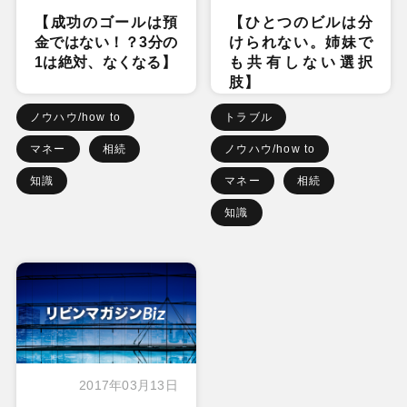
【成功のゴールは預
【ひとつのビルは分
金ではない！？3分の
けられない。姉妹で
1は絶対、なくなる】
も共有しない選択
肢】
ノウハウ/how to
トラブル
マネー
相続
ノウハウ/how to
知識
マネー
相続
知識
2017年03月13日