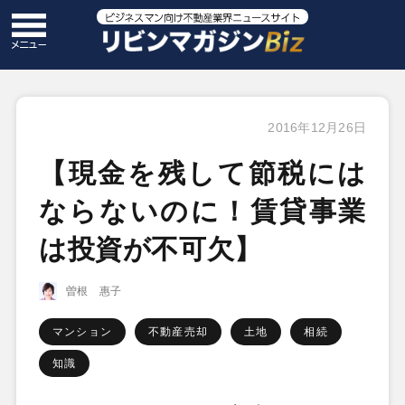
2016年12月26日
【現金を残して節税には
ならないのに！賃貸事業
は投資が不可欠】
曽根 惠子
マンション
不動産売却
土地
相続
知識