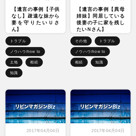
【遺言の事例【子供
【遺言の事例【異母
なし】疎遠な妹から
姉妹】同居している
妻を守りたいＵさ
後妻の子に家を残し
ん】
たいＮさん】
トラブル
その他
トラブル
ノウハウ/how to
ノウハウ/how to
土地
相続
相続
知識
知識
2017年04月04日
2017年04月04日