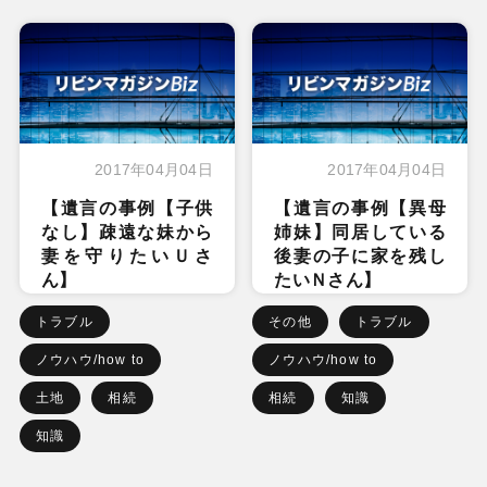
2017年04月04日
2017年04月04日
【遺言の事例【子供
【遺言の事例【異母
なし】疎遠な妹から
姉妹】同居している
妻を守りたいＵさ
後妻の子に家を残し
ん】
たいＮさん】
トラブル
その他
トラブル
ノウハウ/how to
ノウハウ/how to
土地
相続
相続
知識
知識