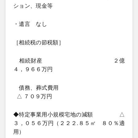
ション、現金等
・遺言 なし
［相続税の節税額］
相続財産
２億
４，９６６万円
債務、葬式費用
△
７０９万円
◆特定事業用小規模宅地の減額
△
３，０５６万円（２２２
.
８５㎡ ８０％適
用）