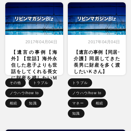
2017年04月04日
2017年04月04日
【遺言の事例【海
【遺言の事例【同居･
外】【世話】海外永
介護】同居してきた
住した息子よりも世
長男に財産を多く渡
話をしてくれる長女
したいＫさん】
に財産を残したいＭ
その他
トラブル
トラブル
さん】
ノウハウ/how to
ノウハウ/how to
相続
知識
マネー
相続
知識