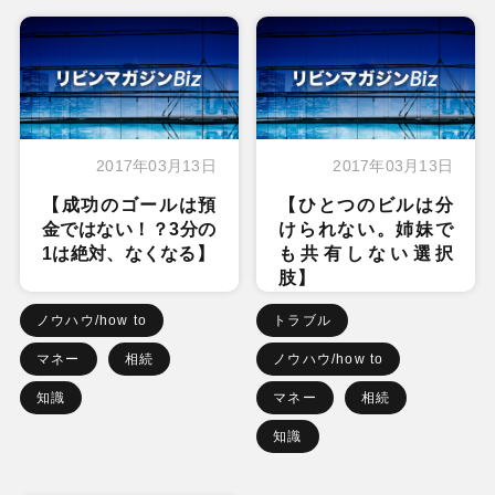
2017年03月13日
2017年03月13日
【成功のゴールは預
【ひとつのビルは分
金ではない！？3分の
けられない。姉妹で
1は絶対、なくなる】
も共有しない選択
肢】
ノウハウ/how to
トラブル
マネー
相続
ノウハウ/how to
知識
マネー
相続
知識