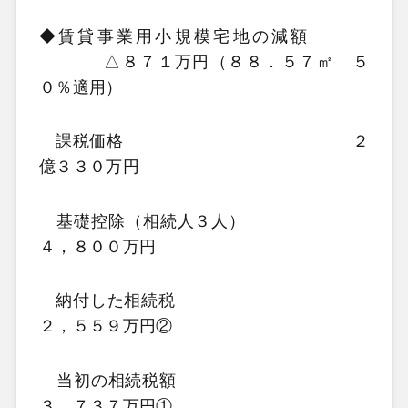
◆賃貸事業用小規模宅地の減額
△
８７１万円（８８．５７㎡ ５
０％適用）
課税価格
２
億３３０万円
基礎控除（相続人３人）
４
，８００万円
納付した相続税
２，５５９
万円
②
当初の相続税額
３，７３７
万円
①