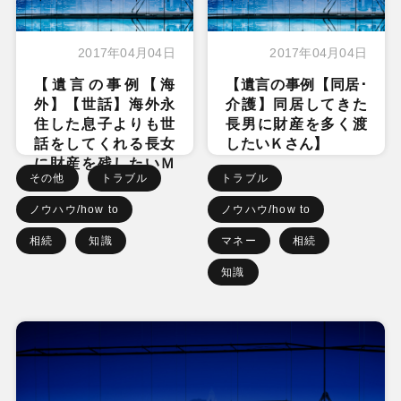
2017年04月04日
2017年04月04日
【遺言の事例【海
【遺言の事例【同居･
外】【世話】海外永
介護】同居してきた
住した息子よりも世
長男に財産を多く渡
話をしてくれる長女
したいＫさん】
に財産を残したいＭ
その他
トラブル
トラブル
さん】
ノウハウ/how to
ノウハウ/how to
相続
知識
マネー
相続
知識