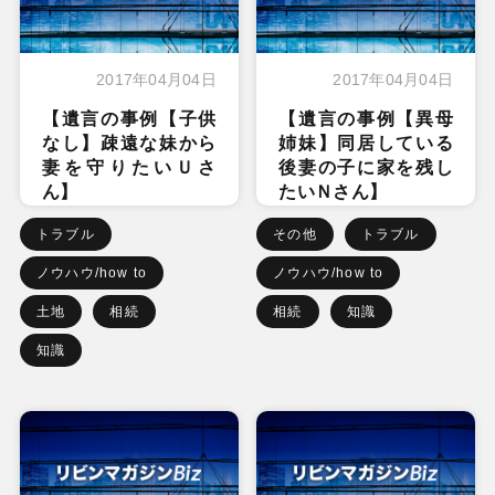
2017年04月04日
2017年04月04日
【遺言の事例【子供
【遺言の事例【異母
なし】疎遠な妹から
姉妹】同居している
妻を守りたいＵさ
後妻の子に家を残し
ん】
たいＮさん】
トラブル
その他
トラブル
ノウハウ/how to
ノウハウ/how to
土地
相続
相続
知識
知識