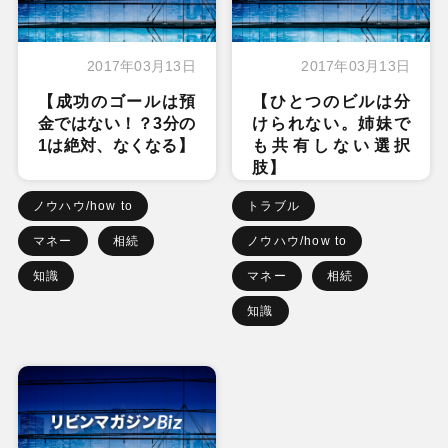
2017年03月13日
2017年03月13日
【成功のゴールは預
【ひとつのビルは分
金ではない！？3分の
けられない。姉妹で
1は絶対、なくなる】
も共有しない選択
肢】
ノウハウ/how to
トラブル
マネー
相続
ノウハウ/how to
知識
マネー
相続
知識