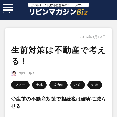
2016年9月13日
生前対策は不動産で考え
る！
曽根 惠子
マネー
土地
成功例
相続
知識
◇
生前の不動
産対策で相続税は確実に減ら
せる