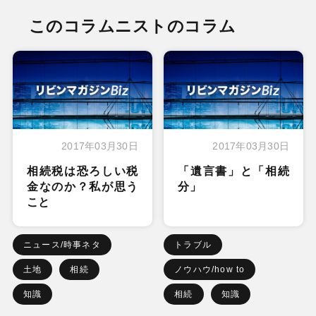
このコラムニストのコラム
2017年03月30日
2017年03月30日
相続税は恐ろしい税
「遺言書」と「相続
金なのか？私が思う
分」
こと
ニュース/時事ネタ
トラブル
土地
相続
ノウハウ/how to
知識
相続
知識