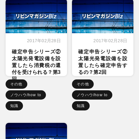
2017年02月28日
2017年02月28日
確定申告シリーズ②
確定申告シリーズ②
太陽光発電設備を設
太陽光発電設備を設
置したら消費税の還
置したら確定申告す
付を受けられる？第3
るの？第2回
回
その他
その他
ノウハウ/how to
ノウハウ/how to
知識
知識