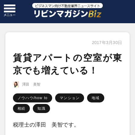
2017年3月30日
賃貸アパートの空室が東
京でも増えている！
澤田 美智
ノウハウ/how to
マンション
地域
相続
知識
税理士の澤田 美智です。