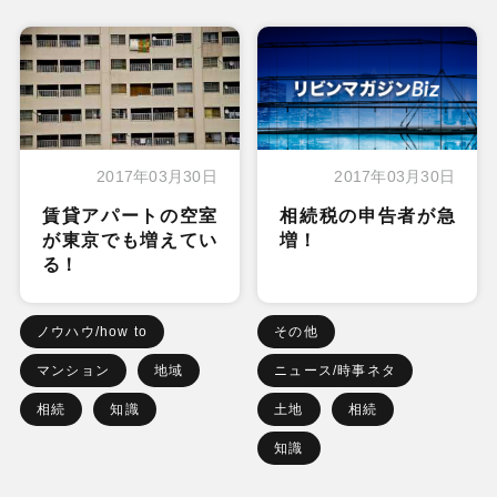
2017年03月30日
2017年03月30日
賃貸アパートの空室
相続税の申告者が急
が東京でも増えてい
増！
る！
ノウハウ/how to
その他
マンション
地域
ニュース/時事ネタ
相続
知識
土地
相続
知識